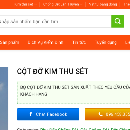
Kim thu sét
Chống Sét Lan Truyền
Vật tư bằng đồng
Thé
arch
:
Sản phẩm
Dịch Vụ Kiểm Định
Tin tức
Tuyển dụng
Li
CỘT ĐỠ KIM THU SÉT
BỘ CỘT ĐỠ KIM THU SÉT SẢN XUẤT THEO YÊU CẦU CỦ
KHÁCH HÀNG
Chat Facebook
096.458.35