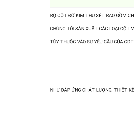
BỘ CỘT ĐỠ KIM THU SÉT BAO GỒM CH
CHÚNG TÔI SẢN XUẤT CÁC LOẠI CỘT V
TÙY THUỘC VÀO SỰ YÊU CẦU CỦA CDT
NHƯ ĐÁP ỨNG CHẤT LƯỢNG, THIẾT KẾ