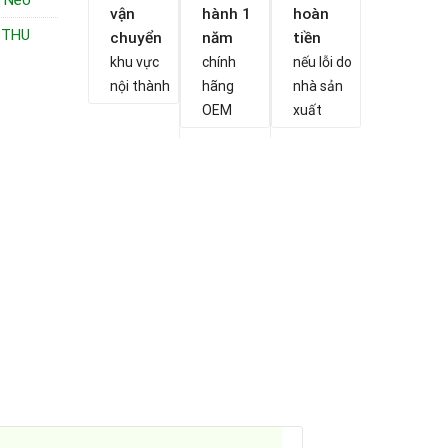
g Neo
vận
hành 1
hoàn
 THU
chuyển
năm
tiền
khu vực
chính
nếu lỗi do
nội thành
hãng
nhà sản
OEM
xuất