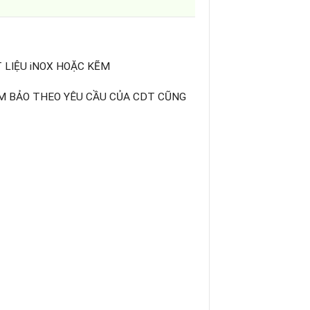
T LIỆU iNOX HOẶC KẼM
M BẢO THEO YÊU CẦU CỦA CDT CŨNG