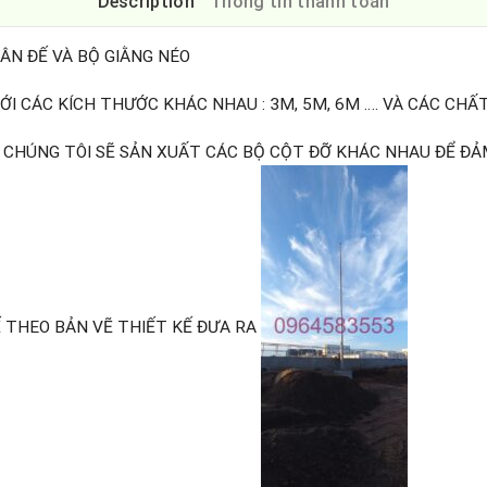
Description
Thông tin thanh toán
ÂN ĐẾ VÀ BỘ GIẰNG NÉO
ỚI CÁC KÍCH THƯỚC KHÁC NHAU : 3M, 5M, 6M …. VÀ CÁC CHẤ
 CHÚNG TÔI SẼ SẢN XUẤT CÁC BỘ CỘT ĐỠ KHÁC NHAU ĐỂ ĐẢ
 THEO BẢN VẼ THIẾT KẾ ĐƯA RA