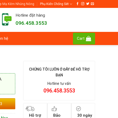
p Mạ Kẽm Nhúng Nóng
Phụ Kiến Chống Sét
Hotline đặt hàng
096.458.3553
ên hệ
Cart
CHÚNG TÔI LUÔN Ở ĐÂY ĐỂ HỖ TRỢ
BẠN
A
Hotline tư vấn
096.458.3553
53
Hỗ trợ
Bảo
30 ngày