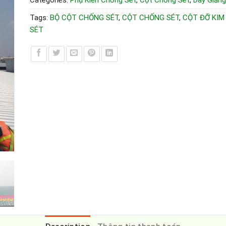
Categories:
Phụ Kiến Chống Sét
,
Cột Chống Sét
,
Dây Giằn
Tags:
BỘ CỘT CHỐNG SÉT
,
CỘT CHỐNG SÉT
,
CỘT ĐỠ KIM
SÉT